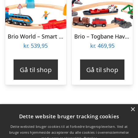
Brio World – Smart Tech Togbane Og Elektrisk Tog – 33974
Brio – Togbane Havnesæt – 33061
kr.
539,95
kr.
469,95
Gå til shop
Gå til shop
×
Varekategorier
Dette website bruger tracking cookies
Produkter
Dette websted bruger cookies til at forbedre brugeroplevelsen. Ved at
bruge vores hjemmeside accepterer du alle cookies i overensstemmelse