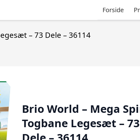
Forside
P
Legesæt – 73 Dele – 36114
Brio World – Mega Spi
Togbane Legesæt – 73
Dele – 36114