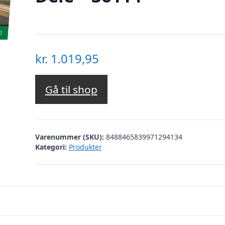
kr.
1.019,95
Gå til shop
Varenummer (SKU):
8488465839971294134
Kategori:
Produkter